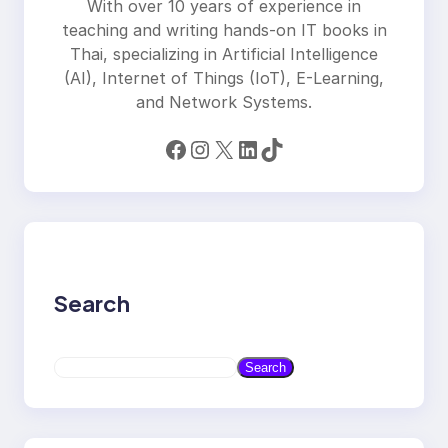
With over 10 years of experience in
teaching and writing hands-on IT books in
Thai, specializing in Artificial Intelligence
(AI), Internet of Things (IoT), E-Learning,
and Network Systems.
Facebook
Instagram
X
LinkedIn
TikTok
Search
S
Search
e
a
r
c