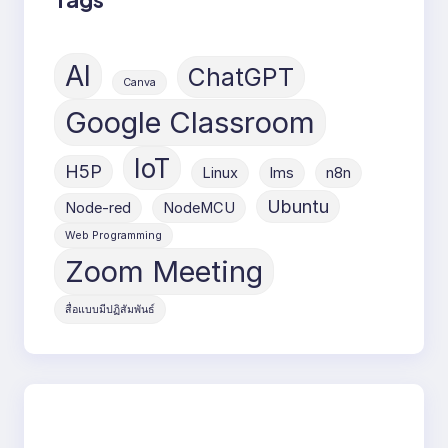
AI
ChatGPT
Canva
Google Classroom
IoT
H5P
Linux
lms
n8n
Ubuntu
Node-red
NodeMCU
Web Programming
Zoom Meeting
สื่อแบบมีปฏิสัมพันธ์