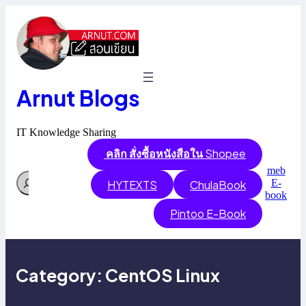
Skip
to
content
Arnut Blogs
IT Knowledge Sharing
คลิก สั่งซื้อหนังสือใน
Shopee
meb
Search
E-
HYTEXTS
ChulaBook
book
Pintoo E-Book
Category:
CentOS Linux