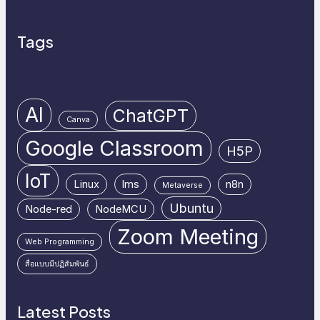
Tags
AI
ChatGPT
Canva
Google Classroom
H5P
IoT
Linux
lms
n8n
Metaverse
Ubuntu
Node-red
NodeMCU
Zoom Meeting
Web Programming
สื่อแบบมีปฏิสัมพันธ์
Latest Posts