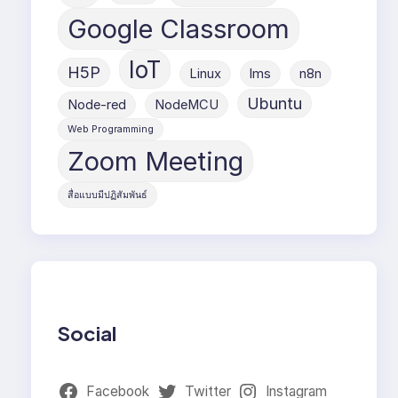
Google Classroom
IoT
H5P
Linux
lms
n8n
Ubuntu
Node-red
NodeMCU
Web Programming
Zoom Meeting
สื่อแบบมีปฏิสัมพันธ์
Social
Facebook
Twitter
Instagram