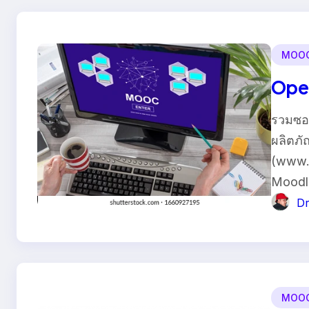
MOO
Ope
รวมซอ
ผลิตภ
(www.o
Moodl
Dr
MOO