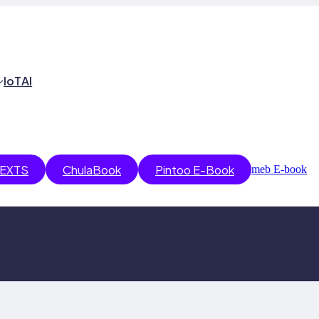
IoT
AI
EXTS
ChulaBook
Pintoo E-Book
meb E-book