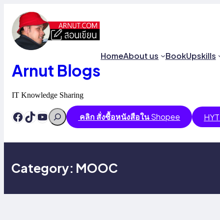
Skip
to
content
Home
About us
Book
Upskills
Arnut Blogs
IT Knowledge Sharing
Search
Facebook
TikTok
YouTube
คลิก สั่งซื้อหนังสือใน
Shopee
HYT
Category:
MOOC