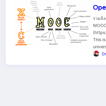
Ope
รวมลิง
MOOC)
(https
This i
univer
Dr