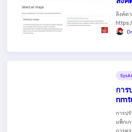
ลิงค
ลิงค์ด
https:
Dr
SysAd
การป
nmt
การปรั
แพ็กเ
การตรว