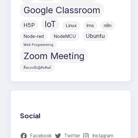
Google Classroom
IoT
H5P
Linux
lms
n8n
Ubuntu
Node-red
NodeMCU
Web Programming
Zoom Meeting
สื่อแบบมีปฏิสัมพันธ์
Social
Facebook
Twitter
Instagram