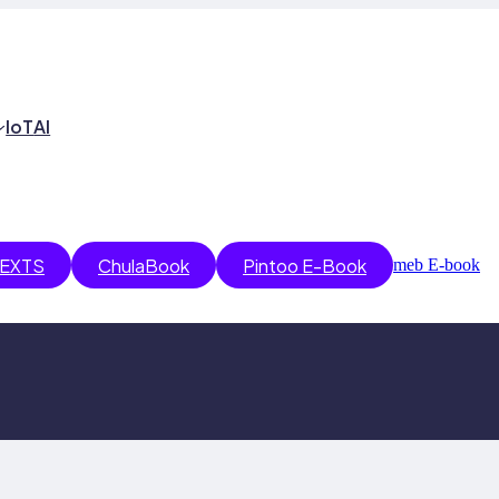
IoT
AI
EXTS
ChulaBook
Pintoo E-Book
meb E-book