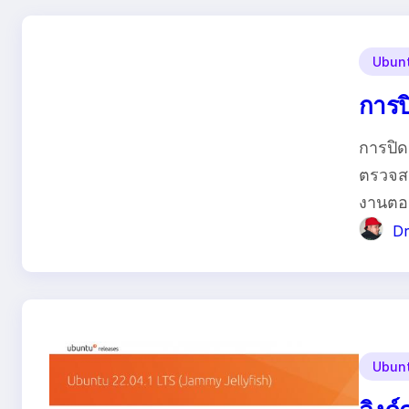
Ubunt
การป
การปิด
ตรวจสอ
งานตอน
Dr
Ubunt