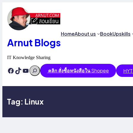
Skip
to
content
Home
About us
Book
Upskills
Arnut Blogs
IT Knowledge Sharing
Search
Facebook
TikTok
YouTube
คลิก สั่งซื้อหนังสือใน
Shopee
HYT
Tag:
Linux