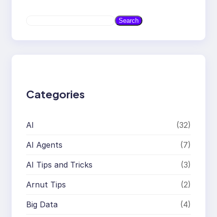
S
Search
e
a
r
c
h
Categories
AI
(32)
AI Agents
(7)
AI Tips and Tricks
(3)
Arnut Tips
(2)
Big Data
(4)