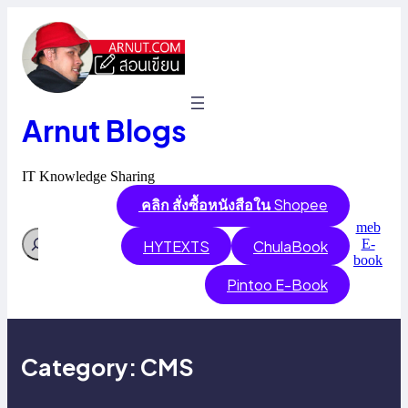
Skip
to
content
Arnut Blogs
IT Knowledge Sharing
คลิก สั่งซื้อหนังสือใน
Shopee
meb
Search
E-
HYTEXTS
ChulaBook
book
Pintoo E-Book
Category:
CMS