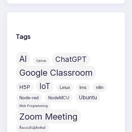
Tags
AI
ChatGPT
Canva
Google Classroom
IoT
H5P
Linux
lms
n8n
Ubuntu
Node-red
NodeMCU
Web Programming
Zoom Meeting
สื่อแบบมีปฏิสัมพันธ์