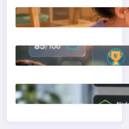
การสอนเขียนโปรแกรม
(Coding) สำหรับเด็กเล็ก
การสร้างระบบ Online
Learning ด้วย Moodle
LMS
การจำลอง Server ทด
สอบแล็ปด้วย Laragon