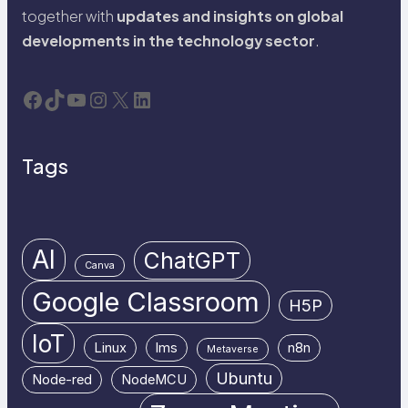
together with
updates and insights on global
developments in the technology sector
.
Facebook
TikTok
YouTube
Instagram
X
LinkedIn
Tags
AI
ChatGPT
Canva
Google Classroom
H5P
IoT
Linux
lms
n8n
Metaverse
Ubuntu
Node-red
NodeMCU