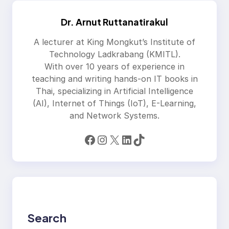
Dr. Arnut Ruttanatirakul
A lecturer at King Mongkut’s Institute of
Technology Ladkrabang (KMITL).
With over 10 years of experience in
teaching and writing hands-on IT books in
Thai, specializing in Artificial Intelligence
(AI), Internet of Things (IoT), E-Learning,
and Network Systems.
Facebook
Instagram
X
LinkedIn
TikTok
Search