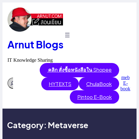
Skip
to
content
Arnut Blogs
IT Knowledge Sharing
คลิก สั่งซื้อหนังสือใน
Shopee
meb
Search
E-
HYTEXTS
ChulaBook
book
Pintoo E-Book
Category:
Metaverse