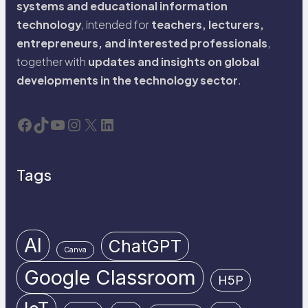
systems and educational information
technology
, intended for
teachers, lecturers,
entrepreneurs, and interested professionals
,
together with
updates and insights on global
developments in the technology sector
.
Facebook
TikTok
YouTube
Instagram
X
LinkedIn
Tags
AI
ChatGPT
Canva
Google Classroom
H5P