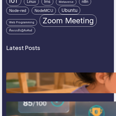
IoT
Linux
lms
n8n
Metaverse
Ubuntu
Node-red
NodeMCU
Zoom Meeting
Web Programming
สื่อแบบมีปฏิสัมพันธ์
Latest Posts
การสอนเขียนโปรแกรม (Coding)
สำหรับเด็กเล็ก
การสร้างระบบ Online Learning ด้วย
Moodle LMS