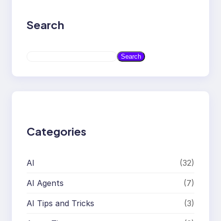
Search
S
Search
e
a
r
c
h
Categories
AI
(32)
AI Agents
(7)
AI Tips and Tricks
(3)