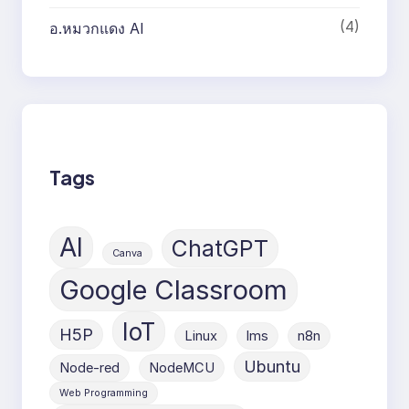
(4)
อ.หมวกแดง AI
Tags
AI
ChatGPT
Canva
Google Classroom
IoT
H5P
Linux
lms
n8n
Ubuntu
Node-red
NodeMCU
Web Programming