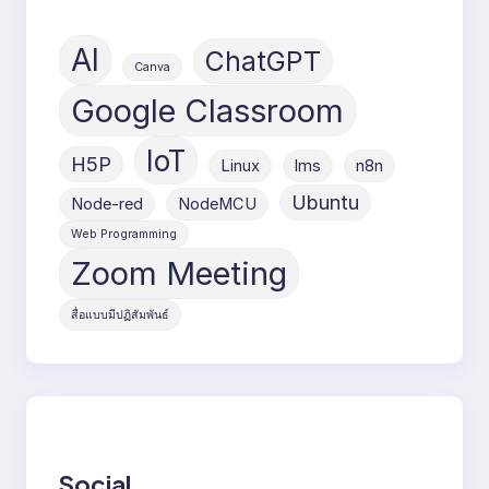
AI
ChatGPT
Canva
Google Classroom
IoT
H5P
Linux
lms
n8n
Ubuntu
Node-red
NodeMCU
Web Programming
Zoom Meeting
สื่อแบบมีปฏิสัมพันธ์
Social