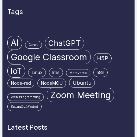
Tags
AI
ChatGPT
Canva
Google Classroom
H5P
IoT
Linux
lms
n8n
Metaverse
Ubuntu
Node-red
NodeMCU
Zoom Meeting
Web Programming
สื่อแบบมีปฏิสัมพันธ์
Latest Posts