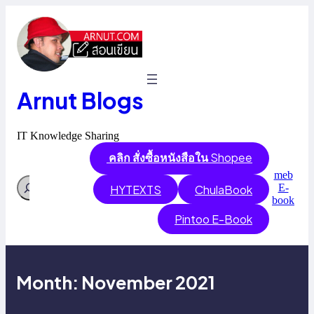
Skip
to
content
Arnut Blogs
IT Knowledge Sharing
คลิก สั่งซื้อหนังสือใน
Shopee
meb
Search
E-
HYTEXTS
ChulaBook
book
Pintoo E-Book
Month:
November 2021