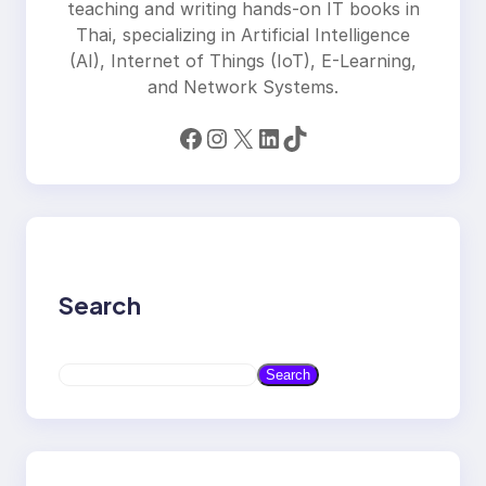
teaching and writing hands-on IT books in
Thai, specializing in Artificial Intelligence
(AI), Internet of Things (IoT), E-Learning,
and Network Systems.
Facebook
Instagram
X
LinkedIn
TikTok
Search
S
Search
e
a
r
c
h