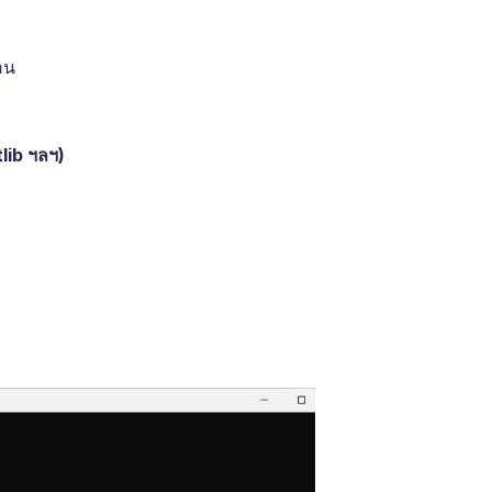
อน
lib ฯลฯ)