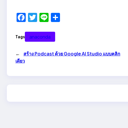
F
T
Li
S
a
w
n
h
c
itt
e
ar
anaconda
Tags
e
er
e
b
←
สร้าง Podcast ด้วย Google AI Studio แบบคลิก
o
เดียว
o
k