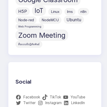
IoT
H5P
Linux
lms
n8n
Ubuntu
Node-red
NodeMCU
Web Programming
Zoom Meeting
สื่อแบบมีปฏิสัมพันธ์
Social
Facebook
TikTok
YouTube
Twitter
Instagram
LinkedIn