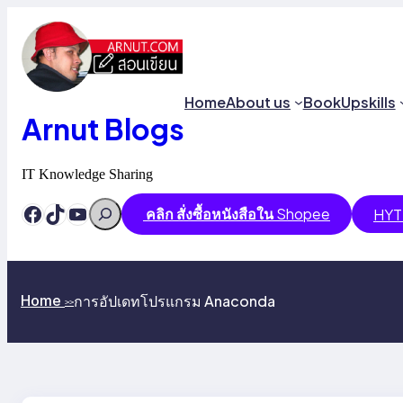
Skip
to
content
Home
About us
Book
Upskills
Arnut Blogs
IT Knowledge Sharing
Search
Facebook
TikTok
YouTube
คลิก สั่งซื้อหนังสือใน
Shopee
HYT
การอัปเดทโปรแกรม Anaconda
Home
>>