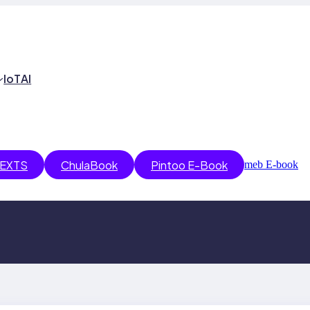
IoT
AI
EXTS
ChulaBook
Pintoo E-Book
meb E-book