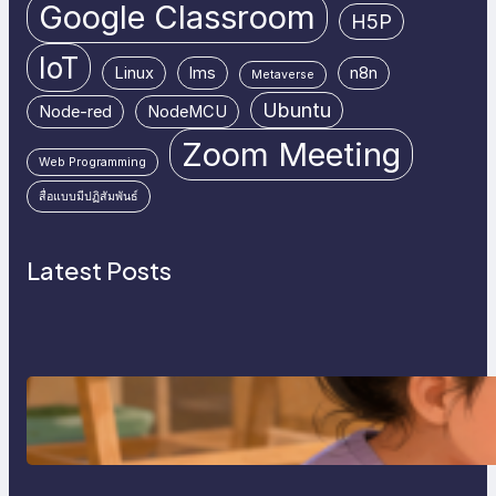
Google Classroom
H5P
IoT
Linux
lms
n8n
Metaverse
Ubuntu
Node-red
NodeMCU
Zoom Meeting
Web Programming
สื่อแบบมีปฏิสัมพันธ์
Latest Posts
การสอนเขียนโปรแกรม (Coding)
สำหรับเด็กเล็ก