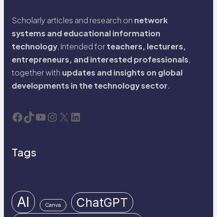
Scholarly articles and research on
network
systems and educational information
technology
, intended for
teachers, lecturers,
entrepreneurs, and interested professionals
,
together with
updates and insights on global
developments in the technology sector
.
Facebook
TikTok
YouTube
Instagram
X
LinkedIn
Tags
AI
ChatGPT
Canva