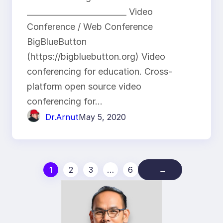
_________________________ Video
Conference / Web Conference
BigBlueButton
(https://bigbluebutton.org) Video
conferencing for education. Cross-
platform open source video
conferencing for…
Dr.Arnut
May 5, 2020
1
2
3
…
6
→