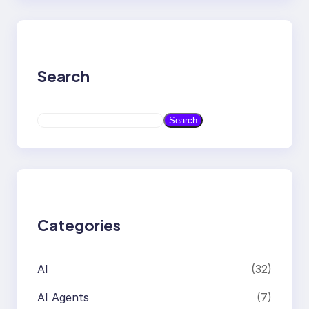
Search
S
Search
e
a
r
c
h
Categories
AI
(32)
AI Agents
(7)