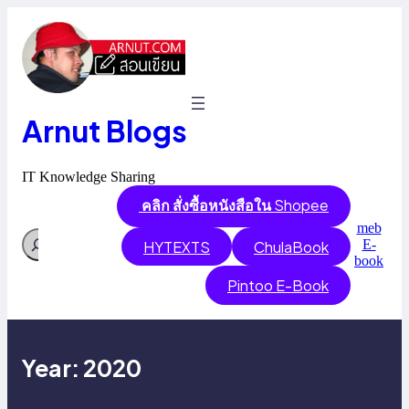
Skip
to
content
Arnut Blogs
IT Knowledge Sharing
คลิก สั่งซื้อหนังสือใน
Shopee
meb
Search
E-
HYTEXTS
ChulaBook
book
Pintoo E-Book
Year:
2020