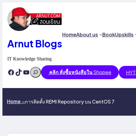
Skip
to
content
Home
About us
Book
Upskills
Arnut Blogs
IT Knowledge Sharing
Search
Facebook
TikTok
YouTube
คลิก สั่งซื้อหนังสือใน
Shopee
HYT
การติดตั้ง REMI Repository บน CentOS 7
Home
>>