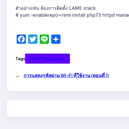
ตัวอย่างเช่น ต้องการติดตั้ง LAME stack
# yum –enablerepo=remi install php73 httpd maria
F
T
Li
S
a
w
n
h
c
itt
e
ar
REMI Repository
Tags
e
er
e
b
←
การแสดงรหัสผ่าน Wi-Fi ที่ใช้งาน (ตอนที่ 1)
o
o
k