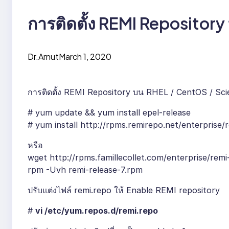
การติดตั้ง REMI Repositor
Dr.Arnut
March 1, 2020
การติดตั้ง REMI Repository บน RHEL / CentOS / Scie
# yum update && yum install epel-release
# yum install http://rpms.remirepo.net/enterprise/
หรือ
wget http://rpms.famillecollet.com/enterprise/remi
rpm -Uvh remi-release-7.rpm
ปรับแต่งไฟล์ remi.repo ให้ Enable REMI repository
#
vi /etc/yum.repos.d/remi.repo