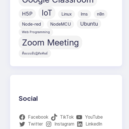
IoT
H5P
Linux
lms
n8n
Ubuntu
Node-red
NodeMCU
Web Programming
Zoom Meeting
สื่อแบบมีปฏิสัมพันธ์
Social
Facebook
TikTok
YouTube
Twitter
Instagram
LinkedIn