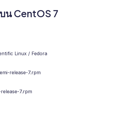
y บน CentOS 7
ntific Linux / Fedora
remi-release-7.rpm
-release-7.rpm