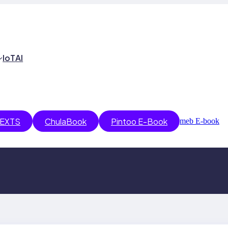
IoT
AI
EXTS
ChulaBook
Pintoo E-Book
meb E-book