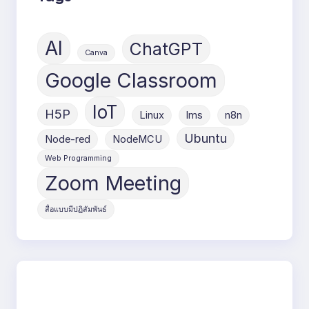
AI
ChatGPT
Canva
Google Classroom
IoT
H5P
Linux
lms
n8n
Ubuntu
Node-red
NodeMCU
Web Programming
Zoom Meeting
สื่อแบบมีปฏิสัมพันธ์