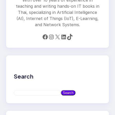
With over 10 years of experience in
teaching and writing hands-on IT books in
Thai, specializing in Artificial Intelligence
(AI), Internet of Things (IoT), E-Learning,
and Network Systems.
Facebook
Instagram
X
LinkedIn
TikTok
Search
S
Search
e
a
r
c