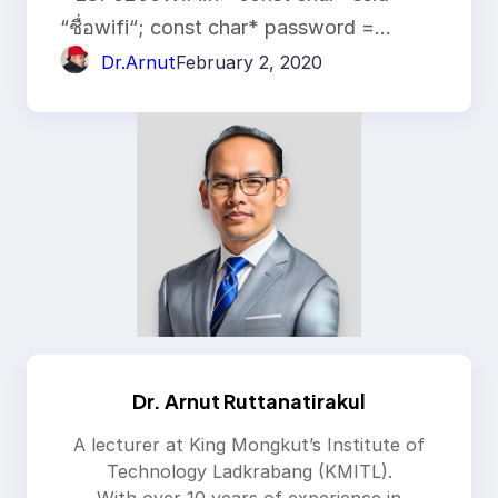
“ชื่อwifi“; const char* password =…
Dr.Arnut
February 2, 2020
Dr. Arnut Ruttanatirakul
A lecturer at King Mongkut’s Institute of
Technology Ladkrabang (KMITL).