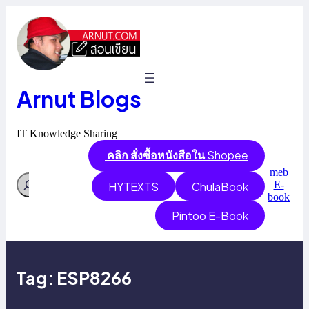
Skip
to
content
Arnut Blogs
IT Knowledge Sharing
คลิก สั่งซื้อหนังสือใน
Shopee
meb
Search
E-
HYTEXTS
ChulaBook
book
Pintoo E-Book
Tag:
ESP8266