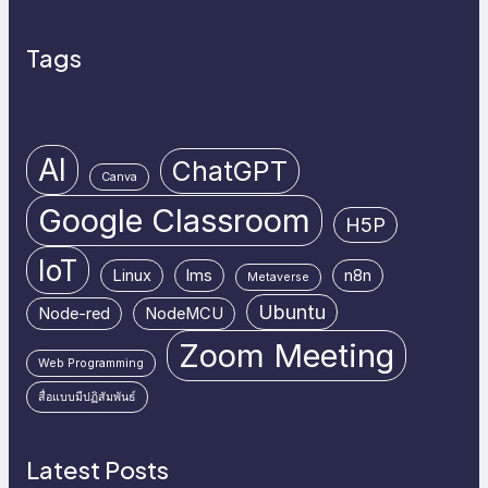
Tags
AI
ChatGPT
Canva
Google Classroom
H5P
IoT
Linux
lms
n8n
Metaverse
Ubuntu
Node-red
NodeMCU
Zoom Meeting
Web Programming
สื่อแบบมีปฏิสัมพันธ์
Latest Posts