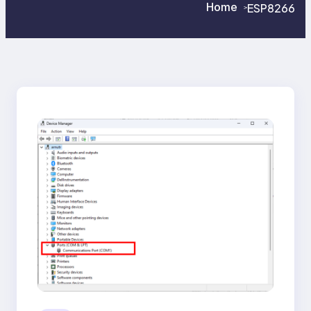
Home
ESP8266
>
>