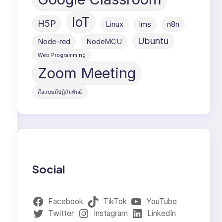
IoT
H5P
Linux
lms
n8n
Ubuntu
Node-red
NodeMCU
Web Programming
Zoom Meeting
สื่อแบบมีปฏิสัมพันธ์
Social
Facebook
TikTok
YouTube
Twitter
Instagram
LinkedIn