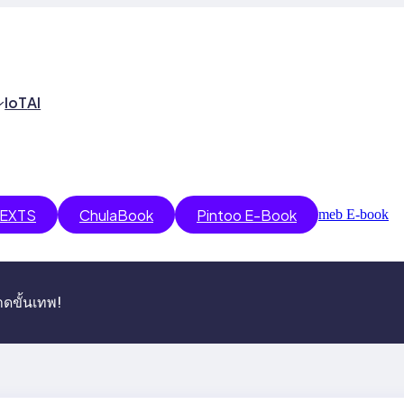
IoT
AI
EXTS
ChulaBook
Pintoo E-Book
meb E-book
ดขั้นเทพ!