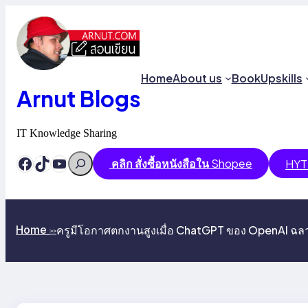
Skip
to
content
Home
About us
Book
Upskills
Arnut Blogs
IT Knowledge Sharing
Search
Facebook
TikTok
YouTube
คลิก สั่งซื้อหนังสือใน
Shopee
HYT
ครูมีโอกาศตกงานสูงเมื่อ ChatGPT ของ OpenAI ฉลา
Home
>>