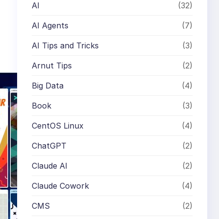
AI
(32)
AI Agents
(7)
AI Tips and Tricks
(3)
Arnut Tips
(2)
Big Data
(4)
Book
(3)
CentOS Linux
(4)
ChatGPT
(2)
Claude AI
(2)
Claude Cowork
(4)
CMS
(2)