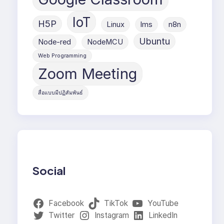
IoT
H5P
Linux
lms
n8n
Ubuntu
Node-red
NodeMCU
Web Programming
Zoom Meeting
สื่อแบบมีปฏิสัมพันธ์
Social
Facebook
TikTok
YouTube
Twitter
Instagram
LinkedIn