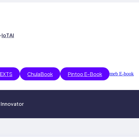
IoT
AI
EXTS
ChulaBook
Pintoo E-Book
meb E-book
 Innovator