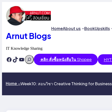
Skip
to
content
Home
About us
Book
Upskills
Arnut Blogs
IT Knowledge Sharing
Search
Facebook
TikTok
YouTube
คลิก สั่งซื้อหนังสือใน
Shopee
HYT
Week10: สอนวิชา Creative Thinking for Business
Home
>>