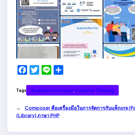
F
T
Li
S
a
w
n
h
c
itt
e
ar
Business Innovator
, 
Creative Thinking
Tags
e
er
e
b
←
Composer คือเครื่องมือในการจัดการกับแพ็กเกจ (
o
(Library) ภาษา PHP
o