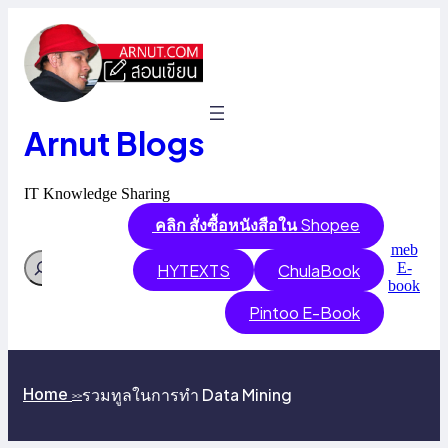
Skip
to
content
Arnut Blogs
IT Knowledge Sharing
คลิก สั่งซื้อหนังสือใน
Shopee
meb
Search
E-
HYTEXTS
ChulaBook
book
Pintoo E-Book
รวมทูลในการทำ Data Mining
Home
>>