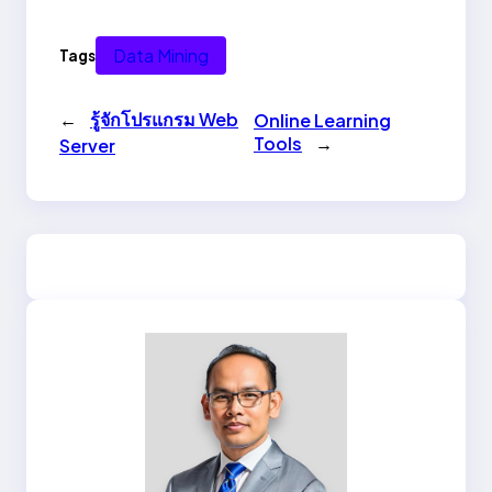
a
w
n
h
c
itt
e
ar
Data Mining
Tags
e
er
e
b
←
รู้จักโปรแกรม Web
Online Learning
Tools
→
Server
o
o
k