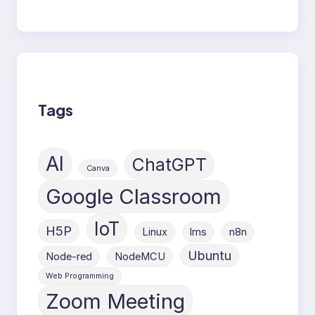
Tags
AI
ChatGPT
Canva
Google Classroom
IoT
H5P
Linux
lms
n8n
Ubuntu
Node-red
NodeMCU
Web Programming
Zoom Meeting