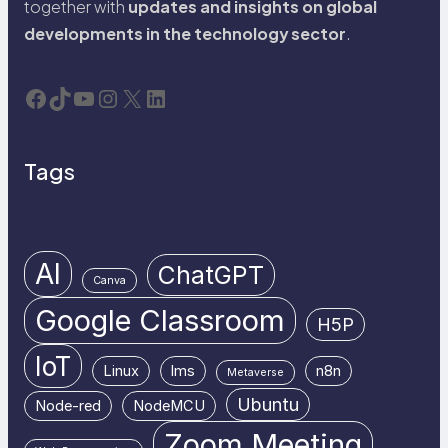
together with
updates and insights on global
developments in the technology sector
.
Facebook
TikTok
YouTube
Instagram
X
LinkedIn
Tags
AI
ChatGPT
Canva
Google Classroom
H5P
IoT
Linux
lms
n8n
Metaverse
Ubuntu
Node-red
NodeMCU
Zoom Meeting