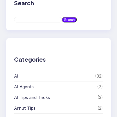
Search
S
Search
e
a
r
c
h
Categories
AI
(32)
AI Agents
(7)
AI Tips and Tricks
(3)
Arnut Tips
(2)