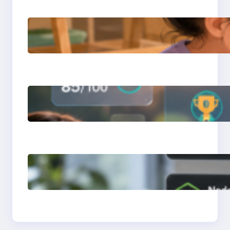
การสอนเขียนโปรแกรม
(Coding) สำหรับเด็กเล็ก
การสร้างระบบ Online
Learning ด้วย Moodle
LMS
การจำลอง Server ทด
สอบแล็ปด้วย Laragon