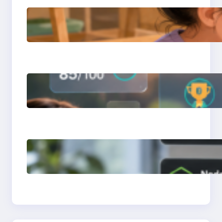
การสอนเขียนโปรแกรม
(Coding) สำหรับเด็กเล็ก
การสร้างระบบ Online
Learning ด้วย Moodle
LMS
การจำลอง Server ทด
สอบแล็ปด้วย Laragon