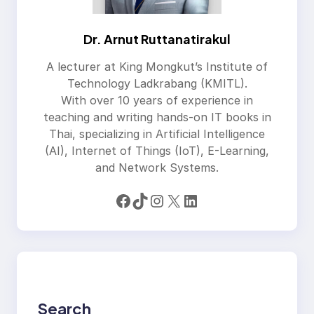
Dr. Arnut Ruttanatirakul
A lecturer at King Mongkut’s Institute of
Technology Ladkrabang (KMITL).
With over 10 years of experience in
teaching and writing hands-on IT books in
Thai, specializing in Artificial Intelligence
(AI), Internet of Things (IoT), E-Learning,
and Network Systems.
Facebook
TikTok
Instagram
X
LinkedIn
Search