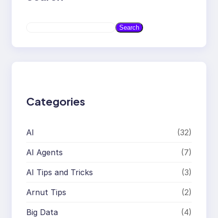
S
Search
e
a
r
c
h
Categories
AI
(32)
AI Agents
(7)
AI Tips and Tricks
(3)
Arnut Tips
(2)
Big Data
(4)