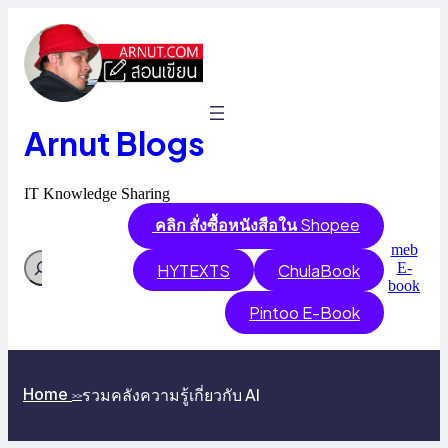
Skip
to
content
Arnut Blogs
IT Knowledge Sharing
คลิก สั่งซื้อหนังสือใน
Shopee
meb
Search
E-
HYTEXTS
ChulaBook
book
Pintoo E-Book
รวมคลังความรู้เกี่ยวกับ AI
Home
>>