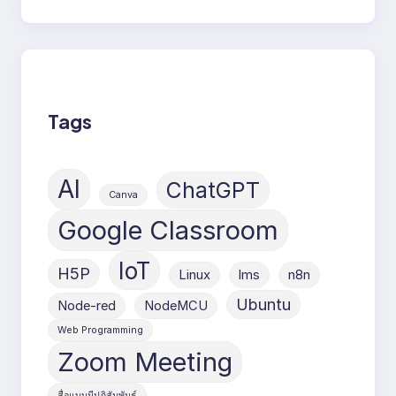
Tags
AI
ChatGPT
Canva
Google Classroom
IoT
H5P
Linux
lms
n8n
Ubuntu
Node-red
NodeMCU
Web Programming
Zoom Meeting
สื่อแบบมีปฏิสัมพันธ์