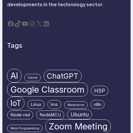
developments in the technology sector
.
Facebook
TikTok
YouTube
Instagram
X
LinkedIn
Tags
AI
ChatGPT
Canva
Google Classroom
H5P
IoT
Linux
lms
n8n
Metaverse
Ubuntu
Node-red
NodeMCU
Zoom Meeting
Web Programming