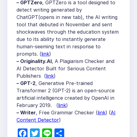
– GPTZero
, GPTZero is a tool designed to
detect writing generated by
ChatGPT(opens in new tab), the AI writing
tool that debuted in November and sent
shockwaves through the education system
due to its ability to instantly generate
human-seeming text in response to
prompts. (
link
)
– Originality.AI
, A Plagiarism Checker and
AI Detector Built for Serious Content
Publishers (
link
)
– GPT-2
, Generative Pre-trained
Transformer 2 (GPT-2) is an open-source
artificial intelligence created by OpenAI in
February 2019. (
link
)
– Writer
, Free Grammar Checker (
link
) (
AI
Content Detector
)
F
T
Li
S